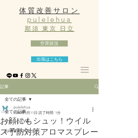
体質改善サロン
pulelehua
那須 東京 日立
空席状況
出張はこちら
記事
全ての記事
pulelehua
全ての記事
2020年3月11日
読了時間: 1分
お顔にもシュッ！ウイル
サロンNEWS
ス予防対策アロマスプレー
おすすめメニュー