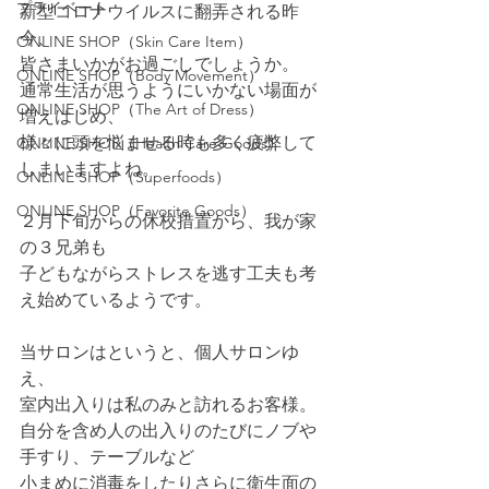
プライベート
新型コロナウイルスに翻弄される昨
今、
ONLINE SHOP（Skin Care Item）
皆さまいかがお過ごしでしょうか。
ONLINE SHOP（Body Movement）
通常生活が思うようにいかない場面が
ONLINE SHOP（The Art of Dress）
増えはじめ、
様々に頭を悩ませる時も多く疲弊して
ONLINE SHOP（Health Care Goods）
しまいますよね。
ONLINE SHOP（Superfoods）
ONLINE SHOP（Favorite Goods）
２月下旬からの休校措置から、我が家
の３兄弟も
子どもながらストレスを逃す工夫も考
え始めているようです。
当サロンはというと、個人サロンゆ
え、
室内出入りは私のみと訪れるお客様。
自分を含め人の出入りのたびにノブや
手すり、テーブルなど
小まめに消毒をしたりさらに衛生面の