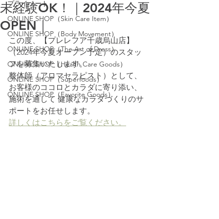
プライベート
未経験OK！｜2024年今夏
ONLINE SHOP（Skin Care Item）
OPEN｜
ONLINE SHOP（Body Movement）
この度、【プレレフア千歳烏山店】
ONLINE SHOP（The Art of Dress）
（2024年今夏オープン予定）のスタッ
フを募集いたします。
ONLINE SHOP（Health Care Goods）
整体師（アロマセラピスト）として、 
ONLINE SHOP（Superfoods）
お客様のココロとカラダに寄り添い、
ONLINE SHOP（Favorite Goods）
施術を通して 健康なカラダづくりのサ
ポートをお任せします。  
詳しくはこちらをご覧ください。