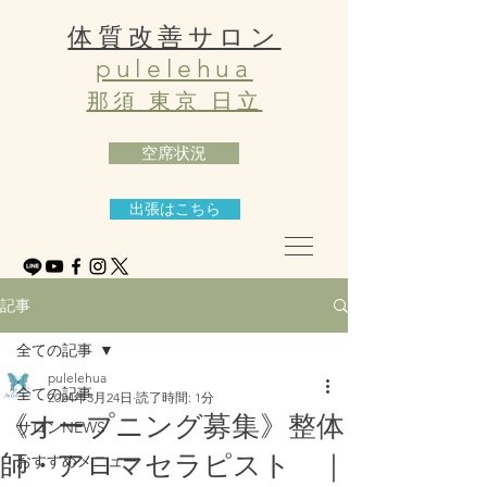
体質改善サロン
pulelehua
那須 東京 日立
空席状況
出張はこちら
記事
全ての記事
pulelehua
全ての記事
2024年3月24日
読了時間: 1分
《オープニング募集》整体
サロンNEWS
師・アロマセラピスト ｜
おすすめメニュー