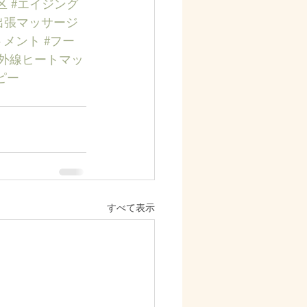
区
#エイジング
出張マッサージ
トメント
#フー
赤外線ヒートマッ
ピー
すべて表示