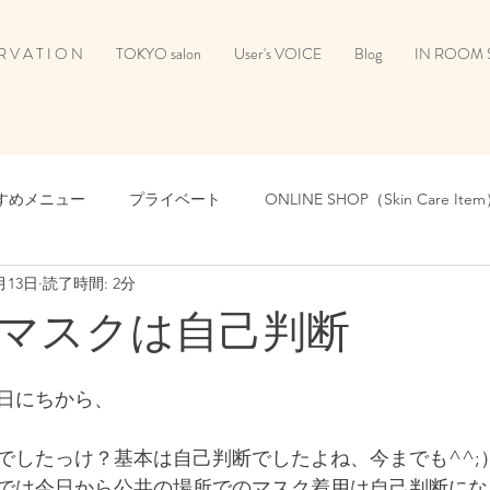
R V A T I O N
TOKYO salon
User's VOICE
Blog
IN ROOM 
すめメニュー
プライベート
ONLINE SHOP（Skin Care Ite
月13日
読了時間: 2分
ONLINE SHOP（The Art of Dress）
ONLINE SHOP（Healt
マスクは自己判断
ONLINE SHOP（Favorite Goods）
日にちから、
でしたっけ？基本は自己判断でしたよね、今までも^^;
では今日から公共の場所でのマスク着用は自己判断にな