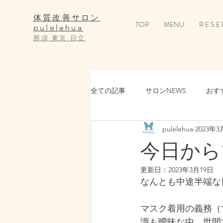
体質改善サロン
TOP
MENU
R E S E 
pulelehua
那須 東京 日立
全ての記事
サロンNEWS
おす
pulelehua
2023年3
ONLINE SHOP（Body Movement）
今日から
更新日：
2023年3月19日
ONLINE SHOP（Superfoods）
なんとも中途半端な
マスク着用の義務（
識も曖昧な中、世間