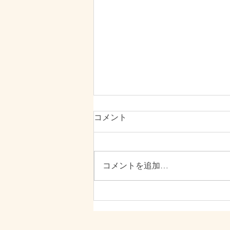
那須グランピングサロン
コメント
Open！
プレレフアからお知らせです^_^
那須サロンがリニューアルOpen
コメントを追加…
しました！ 今回【那須グランピ
ングサロン プレレフア】という
サブフレーズにしたのですが、そ
の辺りの事も専用リンクに触れて
います。 ぜひ、ご覧くださいま