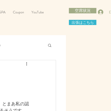
空席状況
SPA
Coupon
YouTube
出張はこちら
m）
h Care Goods）
）とまあ私の認
るそうです。