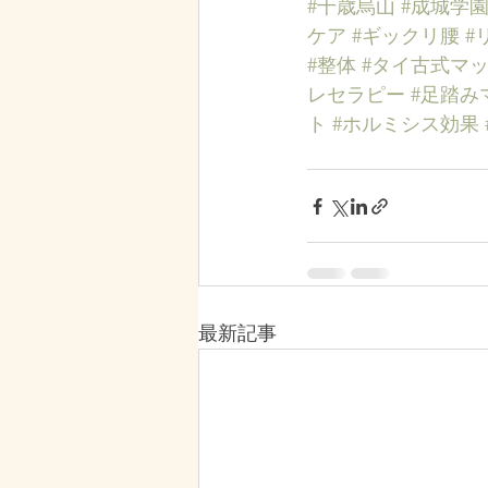
#千歳烏山
#成城学
ケア
#ギックリ腰
#
#整体
#タイ古式マ
レセラピー
#足踏み
ト
#ホルミシス効果
最新記事