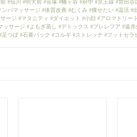
園前
#仙川
#明大前
#笹塚
#幡ヶ谷
#府中
#京王線
#世田谷
リンパマッサージ
#体質改善
#むくみ
#痩せたい
#温活
#
ッサージ
#マタニティ
#ダイエット
#小顔
#アロマトリー
マッサージ
#よもぎ蒸し
#デトックス
#プレレフア
#遠
#足つぼ
#石膏パック
#コルギ
#ストレッチ
#フットセラ