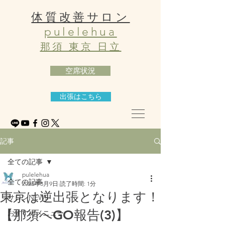
体質改善サロン
pulelehua
那須 東京 日立
空席状況
出張はこちら
記事
全ての記事
pulelehua
全ての記事
2023年8月9日
読了時間: 1分
東京は逆出張となります！
サロンNEWS
【那須へGO報告(3)】
おすすめメニュー