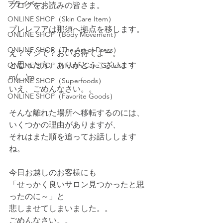
プライベート
ブログをお読みの皆さま。
ONLINE SHOP（Skin Care Item）
プレレフアは那須へ拠点を移します。
ONLINE SHOP（Body Movement）
ONLINE SHOP（The Art of Dress）
え？マジで？おいお待てよー。
と思った方、ありがとうございます
ONLINE SHOP（Health Care Goods）
m(._.)m
ONLINE SHOP（Superfoods）
いえ、ごめんなさい。。
ONLINE SHOP（Favorite Goods）
そんな離れた場所へ移転するのには、
いくつかの理由がありますが、
それはまた順を追ってお話しします
ね。
今日お越しのお客様にも
「せっかく良いサロン見つかったと思
ったのに～」と
悲しませてしまいました。。
ごめんなさい。。