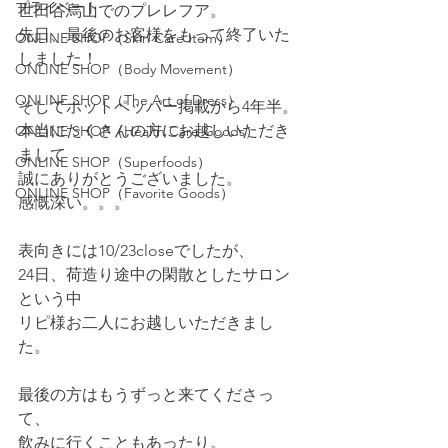
プライベート
世田谷烏山でのプレレフア。
先日、最後のお客様をもって終了いた
ONLINE SHOP（Skin Care Item）
しました！
ONLINE SHOP（Body Movement）
ONLINE SHOP（The Art of Dress）
そしてホットペッパー掲載から4年半。
本当にたくさんの方にお越しいただき
ONLINE SHOP（Health Care Goods）
まして
ONLINE SHOP（Superfoods）
誠にありがとうございました。
ONLINE SHOP（Favorite Goods）
感慨深い。。。
表向きには10/23closeでしたが、
24日、荷造り途中の閑散としたサロン
という中
リピ様お二人にお越しいただきまし
た。
最後の方はもうずっと来てくださっ
て、
飲みに行くこともあったり。