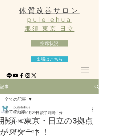
体質改善サロン
pulelehua
那須 東京 日立
空席状況
出張はこちら
記事
全ての記事
pulelehua
全ての記事
2023年10月29日
読了時間: 1分
那須・東京・日立の3拠点
サロンNEWS
がスタート！
おすすめメニュー