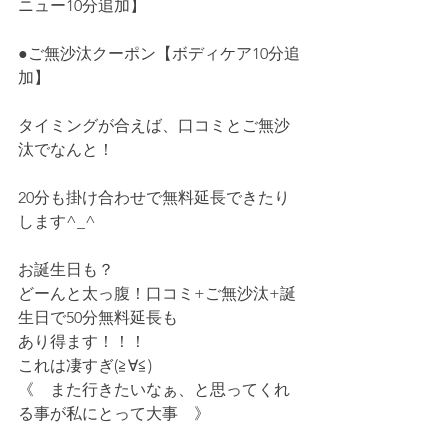
ニュー10分追加】
●ご無沙汰クーポン【ボディケア10分追
加】
タイミングが合えば、口コミとご無沙
汰でなんと！
20分も掛け合わせで無料延長できたり
します^_^
お誕生日も？
どーんと太っ腹！口コミ+ご無沙汰+誕
生日で50分無料延長も
あり得ます！！！
これは凄すぎ(≧∀≦)
《　また行きたいなぁ、と思ってくれ
る事が私にとって大事　》