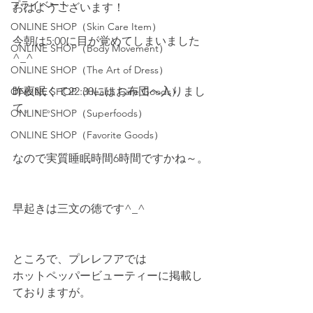
プライベート
おはようございます！
ONLINE SHOP（Skin Care Item）
今朝は5:00に目が覚めてしまいました
ONLINE SHOP（Body Movement）
^_^
ONLINE SHOP（The Art of Dress）
昨夜眠くて22:30にはお布団へ入りまし
ONLINE SHOP（Health Care Goods）
て。。。
ONLINE SHOP（Superfoods）
ONLINE SHOP（Favorite Goods）
なので実質睡眠時間6時間ですかね～。
早起きは三文の徳です^_^
ところで、プレレフアでは
ホットペッパービューティーに掲載し
ておりますが。