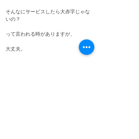
そんなにサービスしたら大赤字じゃな
いの？
って言われる時がありますが、
大丈夫。
見落とさない、億劫がらないアナタだ
けが得られるチャンス！
ぜひぜひ、プレレフアのメール配信を
ONにしておいてくださいね^_^
#ホットペッパービューティー
#千歳烏
山 
#成城学園前
#仙川
#明大前
#府中
#京