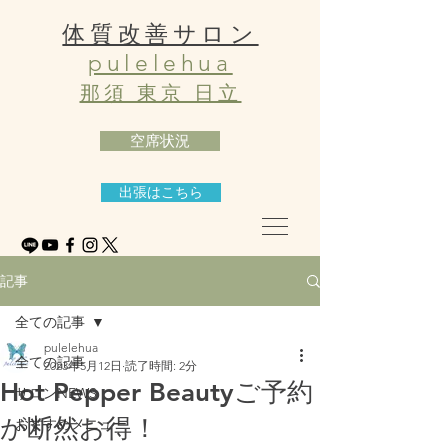
体質改善サロン
pulelehua
那須 東京 日立
空席状況
出張はこちら
記事
全ての記事
pulelehua
全ての記事
2023年5月12日
読了時間: 2分
Hot Pepper Beautyご予約
サロンNEWS
が断然お得！
おすすめメニュー