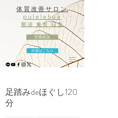
体質改善サロン
pulelehua
那須 東京 日立
空席状況
出張はこちら
足踏みdeほぐし120
分