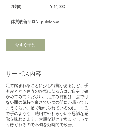
14,000
円
2時間
2
￥14,000
時
間
体質改善サロン pulelehua
今すぐ予約
サービス内容
足で踏まれることに少し抵抗があるけど、手
もみとどう違うのか気になる方はご自身で確
かめてみてください。足踏み施術は、点では
ない面の気持ち良さでいつの間にか眠ってし
まうくらい。足で触れられているのに、まる
で手のような、繊細でやわらかい不思議な感
覚を味わえます。大胆な動きで奥までしっか
りほぐれるので不調を短時間で改善。